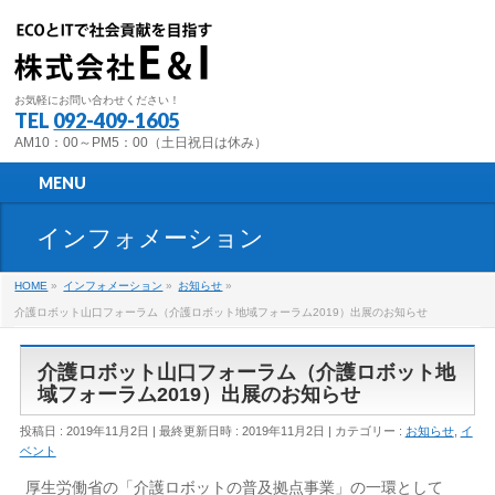
お気軽にお問い合わせください！
TEL
092-409-1605
AM10：00～PM5：00（土日祝日は休み）
MENU
インフォメーション
HOME
»
インフォメーション
»
お知らせ
»
介護ロボット山口フォーラム（介護ロボット地域フォーラム2019）出展のお知らせ
介護ロボット山口フォーラム（介護ロボット地
域フォーラム2019）出展のお知らせ
投稿日 : 2019年11月2日
最終更新日時 : 2019年11月2日
カテゴリー :
お知らせ
,
イ
ベント
厚生労働省の「介護ロボットの普及拠点事業」の一環として