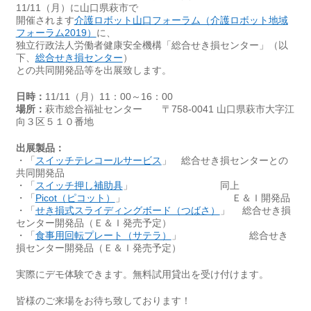
11/11（月）に山口県萩市で
開催されます
介護ロボット山口フォーラム（介護ロボット地域
フォーラム2019）
に、
独立行政法人労働者健康安全機構「総合せき損センター」（以
下、
総合せき損センター
）
との共同開発品等を出展致します。
日時：
11/11（月）11：00～16：00
場所：
萩市総合福祉センター 〒758-0041 山口県萩市大字江
向３区５１０番地
出展製品：
・「
スイッチテレコールサービス
」 総合せき損センターとの
共同開発品
・「
スイッチ押し補助具
」 同上
・「
Picot（ピコット）
」 Ｅ＆Ｉ開発品
・「
せき損式スライディングボード（つばさ）
」 総合せき損
センター開発品（Ｅ＆Ｉ発売予定）
・「
食事用回転プレート（サテラ）
」 総合せき
損センター開発品（Ｅ＆Ｉ発売予定）
実際にデモ体験できます。無料試用貸出を受け付けます。
皆様のご来場をお待ち致しております！