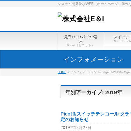
システム開発及びWEB（ホームページ）製作
見守りｺﾐｭﾆｹｰｼｮﾝ端
スイッチ
末
Switch Int
Picot（ピコット）
インフォメーション
HOME
»
インフォメーション
年: <span>2019年</spa
年別アーカイブ: 2019年
Picot＆スイッチテレコール ク
定のお知らせ
2019年12月27日