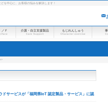
などを中心に、お客様の悩みを解決します！
Ｉ／Ｆ
介護・自立支援製品
もじれんしゅう
事
erface
Care Support
Character exercise
Co
n>
ラウドサービスが「福岡県IoT 認定製品・サービス」に認