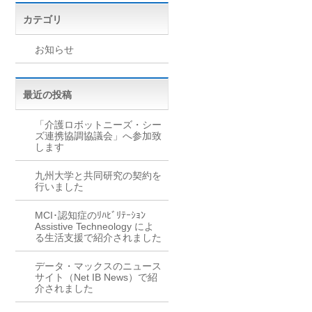
カテゴリ
お知らせ
最近の投稿
「介護ロボットニーズ・シー
ズ連携協調協議会」へ参加致
します
九州大学と共同研究の契約を
行いました
MCI･認知症のﾘﾊﾋﾞﾘﾃｰｼｮﾝ
Assistive Techneology によ
る生活支援で紹介されました
データ・マックスのニュース
サイト（Net IB News）で紹
介されました