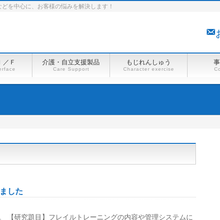
などを中心に、お客様の悩みを解決します！
Ｉ／Ｆ
介護・自立支援製品
もじれんしゅう
事
erface
Care Support
Character exercise
Co
ました
。 【研究題目】フレイルトレーニングの内容や管理システムに