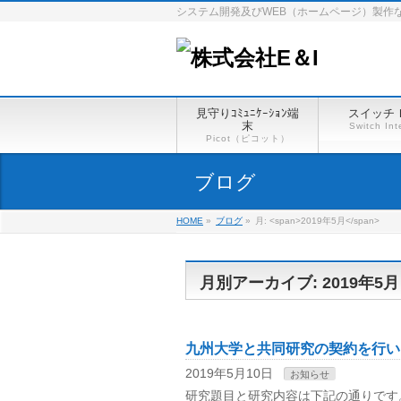
システム開発及びWEB（ホームページ）製作
見守りｺﾐｭﾆｹｰｼｮﾝ端
スイッチ
末
Switch Int
Picot（ピコット）
ブログ
HOME
»
ブログ
»
月: <span>2019年5月</span>
月別アーカイブ: 2019年5月
九州大学と共同研究の契約を行い
2019年5月10日
お知らせ
研究題目と研究内容は下記の通りです