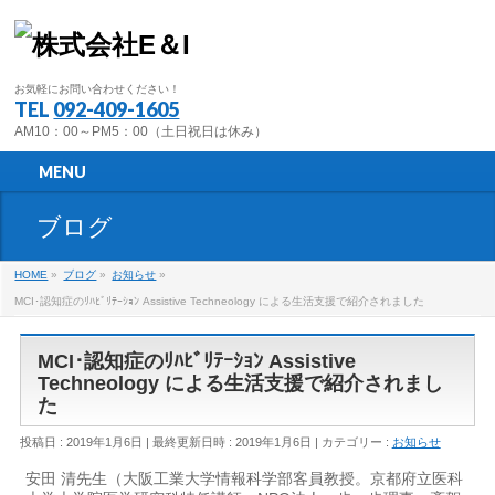
お気軽にお問い合わせください！
TEL
092-409-1605
AM10：00～PM5：00（土日祝日は休み）
MENU
ブログ
HOME
»
ブログ
»
お知らせ
»
MCI･認知症のﾘﾊﾋﾞﾘﾃｰｼｮﾝ Assistive Techneology による生活支援で紹介されました
MCI･認知症のﾘﾊﾋﾞﾘﾃｰｼｮﾝ Assistive
Techneology による生活支援で紹介されまし
た
投稿日 : 2019年1月6日
最終更新日時 : 2019年1月6日
カテゴリー :
お知らせ
安田 清先生（大阪工業大学情報科学部客員教授。京都府立医科