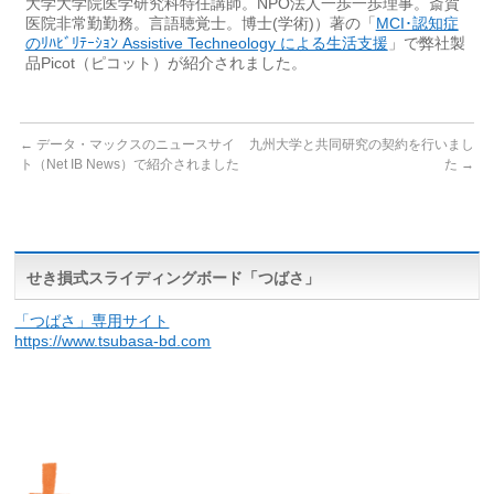
大学大学院医学研究科特任講師。NPO法人一歩一歩理事。斎賀
医院非常勤勤務。言語聴覚士。博士(学術)）著の「
MCI･認知症
のﾘﾊﾋﾞﾘﾃｰｼｮﾝ Assistive Techneology による生活支援
」で弊社製
品Picot（ピコット）が紹介されました。
←
データ・マックスのニュースサイ
九州大学と共同研究の契約を行いまし
ト（Net IB News）で紹介されました
た
→
せき損式スライディングボード「つばさ」
「つばさ」専用サイト
https://www.tsubasa-bd.com