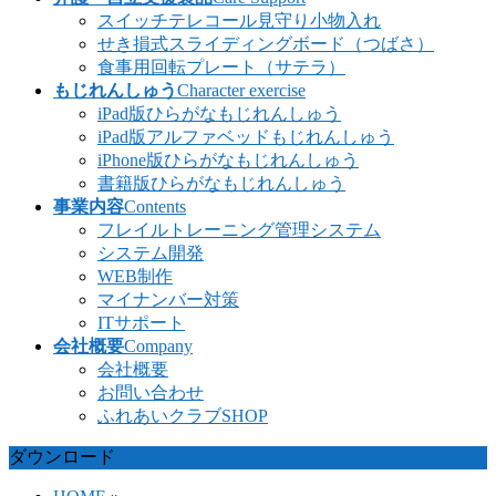
スイッチテレコール見守り小物入れ
せき損式スライディングボード（つばさ）
食事用回転プレート（サテラ）
もじれんしゅう
Character exercise
iPad版ひらがなもじれんしゅう
iPad版アルファベッドもじれんしゅう
iPhone版ひらがなもじれんしゅう
書籍版ひらがなもじれんしゅう
事業内容
Contents
フレイルトレーニング管理システム
システム開発
WEB制作
マイナンバー対策
ITサポート
会社概要
Company
会社概要
お問い合わせ
ふれあいクラブSHOP
ダウンロード