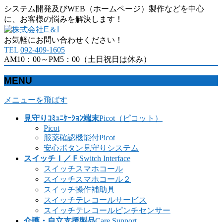
システム開発及びWEB（ホームページ）製作などを中心
に、お客様の悩みを解決します！
お気軽にお問い合わせください！
TEL
092-409-1605
AM10：00～PM5：00（土日祝日は休み）
MENU
メニューを飛ばす
見守りｺﾐｭﾆｹｰｼｮﾝ端末
Picot（ピコット）
Picot
服薬確認機能付Picot
安心ボタン見守りシステム
スイッチＩ／Ｆ
Switch Interface
スイッチスマホコール
スイッチスマホコール２
スイッチ操作補助具
スイッチテレコールサービス
スイッチテレコールピンチセンサー
介護・自立支援製品
Care Support